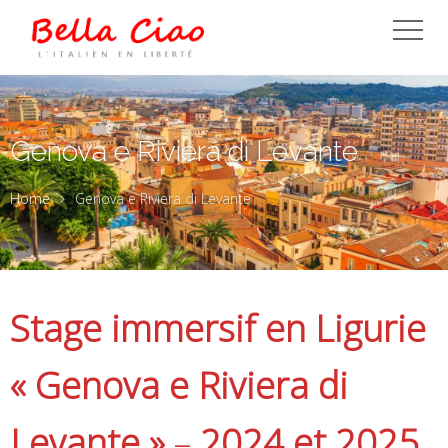
Genova e Riviera di Levante
Home
Genova e Riviera di Levante
Stage immersif en Ligurie
« Genova e Riviera di
Levante »
–
2024 et 2025